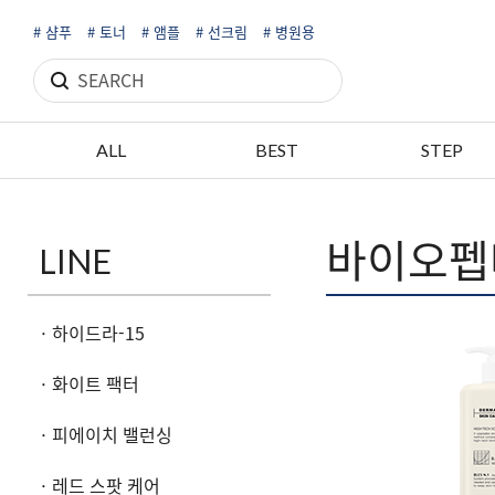
# 샴푸
# 토너
# 앰플
# 선크림
# 병원용
ALL
BEST
STEP
바이오펩
LINE
·
하이드라-15
·
화이트 팩터
·
피에이치 밸런싱
·
레드 스팟 케어