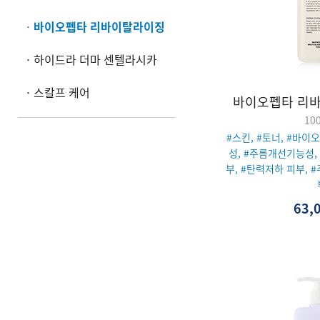
·
바이오펩타 리바이탈라이징
·
하이드라 더마 센텔라시카
·
스칼프 케어
바이오펩타 리
10
#스킨, #토너, #바이
성, #주름개선기능성,
부, #탄력저하 피부, 
63,