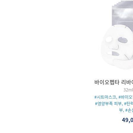
바이오펩타 리바
32ml
#시트마스크, #바이오
#영양부족 피부, #탄
부, #
49,