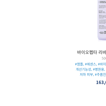
바이오펩타 리
50
#앰플, #에센스, #바
개선기능성, #병원용,
저하 피부, #주름진
163