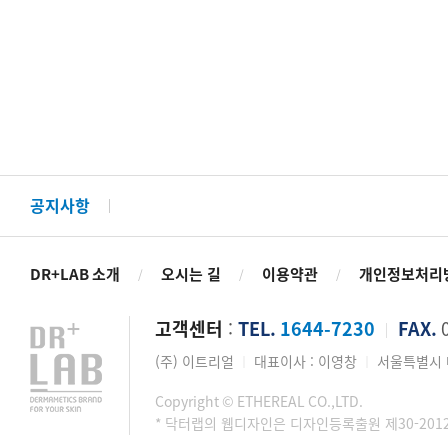
공지사항
DR+LAB 소개
오시는 길
이용약관
개인정보처리
/
/
/
고객센터
:
TEL.
1644-7230
FAX.
0
│
(주) 이트리얼
대표이사 : 이영창
서울특별시 마
│
│
Copyright © ETHEREAL CO.,LTD.
* 닥터랩의 웹디자인은 디자인등록출원 제30-201